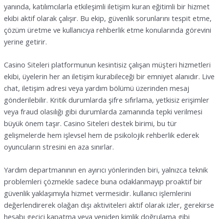
yanında, katılımcılarla etkileşimli iletişim kuran eğitimli bir hizmet
ekibi aktif olarak çalışır. Bu ekip, güvenlik sorunlarını tespit etme,
çözüm üretme ve kullanıcıya rehberlik etme konularında görevini
yerine getirir.
Casino Siteleri platformunun kesintisiz çalışan müşteri hizmetleri
ekibi, üyelerin her an iletişim kurabileceği bir emniyet alanıdır. Live
chat, iletişim adresi veya yardım bölümü üzerinden mesaj
gönderilebilir. Kritik durumlarda şifre sıfırlama, yetkisiz erişimler
veya fraud olasılığı gibi durumlarda zamanında tepki verilmesi
büyük önem taşır. Casino Siteleri destek birimi, bu tür
gelişmelerde hem işlevsel hem de psikolojik rehberlik ederek
oyuncuların stresini en aza sınırlar.
Yardım departmanının en ayırıcı yönlerinden biri, yalnızca teknik
problemleri çözmekle sadece buna odaklanmayıp proaktif bir
güvenlik yaklaşımıyla hizmet vermesidir. kullanıcı işlemlerini
değerlendirerek olağan dışı aktiviteleri aktif olarak izler, gerekirse
hesabı geçici kapatma veya yeniden kimlik doğrulama gibi