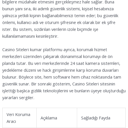
bilgilere müdahale etmesini gerçekleşmez hale sağlar. Buna
bunun yanı sıra, iki adımlı güvenlik sistemi, kişisel hesabınıza
yalnızca yetkili kişinin bağlanabilmenizi temin eder; bu güvenlik
önlemi, kullanıcı adı ve oturum şifresine ek olarak bir ek şifre
ister. Bu sistem, sızdırılan verilerin izole biçimde işe
kullanılamamasını kesinleştirir.
Casino Siteleri kumar platformu ayrıca, korumalı hizmet
merkezleri üzerinden çalışarak donanımsal korumayı de ön
planda tutar. Bu veri merkezlerinde 24 saat kamera sistemleri,
yedekleme düzeni ve hack girişimlerine karşı koruma duvarları
bulunur. Böylece site, hem software hem cihaz noktasında tam
güvenlik sunar. Bir sonraki gösterim, Casino Siteleri sitesinin
işlettiği başlıca gizlilik teknolojilerini ve bunların üyeye oluşturduğu
yararları sergiler.
Veri Koruma
Açıklama
Sağladığı Fayda
Aracı