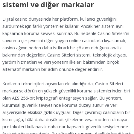
sistemi ve diğer markalar
Dijital casino dünyasında her platform, kullanıcı güvenliğini
sürdürmek için farklı yöntemler kullanır. Ancak her sistem aynı
kapsamda koruma seviyesi sunmaz. Bu nedenle Casino Siteleri’in
savunma çerçevesini diğer yaygın online casinolarla kıyaslamak,
casino ağının neden daha istikrarlı bir çözüm olduğunu analiz
bakımından değerlidir. Casino Siteleri sistemi, teknolojik altyapı,
yardım hizmetleri ve veri yönetim ilkeleri bakımından birçok
alternatif markanın bir adım önünde değerlendirilir.
Kodlama teknolojileri açısından ele alındığında, Casino Siteleri
markası sektörün en yüksek güvenlikli koruma sistemlerinden biri
olan AES 256-bit kriptografi entegrasyon sağlar. Bu yöntem,
kurumsal güvenlik seviyesinde koruma düzeyi sunur ve veri
alışverişinde eksiksiz gizlilik uygular. Diğer çevrimiçi casinoların bir
kısmı çoğu, hâlâ daha düşük bit şifreleme veya modern olmayan
protokolleri kullanarak daha dar kapsamlı güvenlik seviyelerinde
faaliyet göstermektedir. Bu güvenlik uçurumu, özellikle kredi kartı