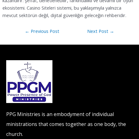
kazandırır: şeffaf, denetlenebilir, farkındalıklı ve devamlı bir oyun
ekosistemi. Casino Siteleri sistemi, bu yaklaşımıyla yalnızca
mevcut sektörün değil, dijital güvenliğin geleceğin rehberidir.
←
Previous Post
Next Post
→
PPG Ministries is an embodyment of individual
ministrations that comes together as one body, the
church.