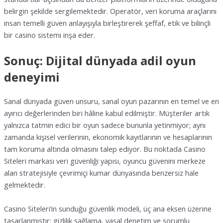
belirgin şekilde sergilemektedir. Operatör, veri koruma araçlarını
insan temelli güven anlayışıyla birleştirerek şeffaf, etik ve bilinçli
bir casino sistemi inşa eder.
Sonuç: Dijital dünyada adil oyun
deneyimi
Sanal dünyada güven unsuru, sanal oyun pazarının en temel ve en
ayırıcı değerlerinden biri hâline kabul edilmiştir. Müşteriler artık
yalnızca tatmin edici bir oyun sadece bununla yetinmiyor; aynı
zamanda kişisel verilerinin, ekonomik kayıtlarının ve hesaplarının
tam koruma altında olmasını talep ediyor. Bu noktada Casino
Siteleri markası veri güvenliği yapısı, oyuncu güvenini merkeze
alan stratejisiyle çevrimiçi kumar dünyasında benzersiz hale
gelmektedir.
Casino Siteleri’in sunduğu güvenlik modeli, üç ana eksen üzerine
tasarlanmıştır: gizlilik sağlama, yasal denetim ve sorumlu