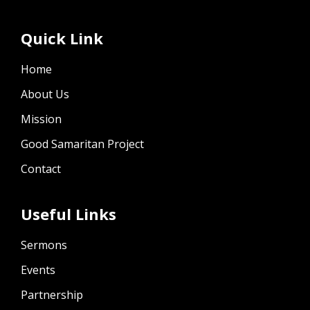
Quick Link
Home
About Us
Mission
Good Samaritan Project
Contact
Useful Links
Sermons
Events
Partnership