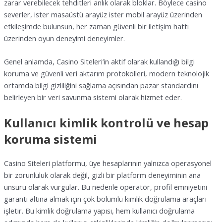
zarar verebilecek tehditleri anlık olarak bloklar. Böylece casino
severler, ister masaüstü arayüz ister mobil arayüz üzerinden
etkileşimde bulunsun, her zaman güvenli bir iletişim hattı
üzerinden oyun deneyimi deneyimler.
Genel anlamda, Casino Siteleri’in aktif olarak kullandığı bilgi
koruma ve güvenli veri aktarım protokolleri, modern teknolojik
ortamda bilgi gizliliğini sağlama açısından pazar standardını
belirleyen bir veri savunma sistemi olarak hizmet eder.
Kullanıcı kimlik kontrolü ve hesap
koruma sistemi
Casino Siteleri platformu, üye hesaplarının yalnızca operasyonel
bir zorunluluk olarak değil, gizli bir platform deneyiminin ana
unsuru olarak vurgular. Bu nedenle operatör, profil emniyetini
garanti altına almak için çok bölümlü kimlik doğrulama araçları
işletir. Bu kimlik doğrulama yapısı, hem kullanıcı doğrulama