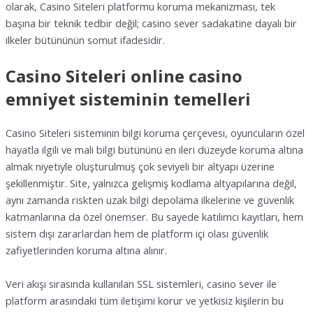
olarak, Casino Siteleri platformu koruma mekanizması, tek
başına bir teknik tedbir değil; casino sever sadakatine dayalı bir
ilkeler bütününün somut ifadesidir.
Casino Siteleri online casino
emniyet sisteminin temelleri
Casino Siteleri sisteminin bilgi koruma çerçevesi, oyuncuların özel
hayatla ilgili ve mali bilgi bütününü en ileri düzeyde koruma altına
almak niyetiyle oluşturulmuş çok seviyeli bir altyapı üzerine
şekillenmiştir. Site, yalnızca gelişmiş kodlama altyapılarına değil,
aynı zamanda riskten uzak bilgi depolama ilkelerine ve güvenlik
katmanlarına da özel önemser. Bu sayede katılımcı kayıtları, hem
sistem dışı zararlardan hem de platform içi olası güvenlik
zafiyetlerinden koruma altına alınır.
Veri akışı sırasında kullanılan SSL sistemleri, casino sever ile
platform arasındaki tüm iletişimi korur ve yetkisiz kişilerin bu