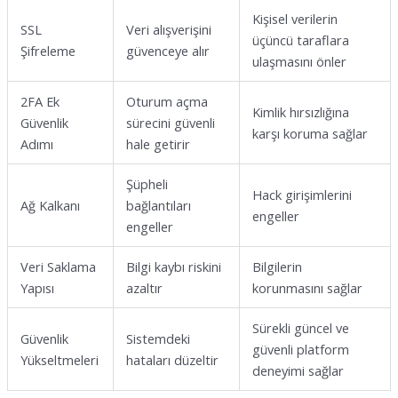
Kişisel verilerin
SSL
Veri alışverişini
üçüncü taraflara
Şifreleme
güvenceye alır
ulaşmasını önler
2FA Ek
Oturum açma
Kimlik hırsızlığına
Güvenlik
sürecini güvenli
karşı koruma sağlar
Adımı
hale getirir
Şüpheli
Hack girişimlerini
Ağ Kalkanı
bağlantıları
engeller
engeller
Veri Saklama
Bilgi kaybı riskini
Bilgilerin
Yapısı
azaltır
korunmasını sağlar
Sürekli güncel ve
Güvenlik
Sistemdeki
güvenli platform
Yükseltmeleri
hataları düzeltir
deneyimi sağlar