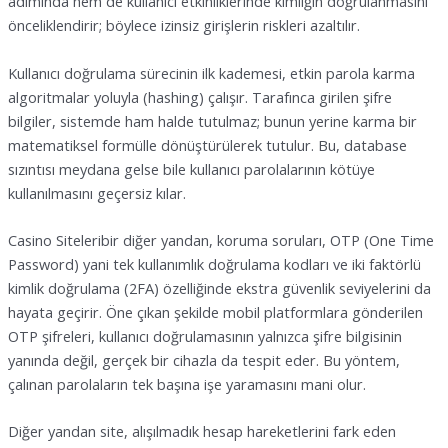
adımında hem de kullanıcı etkinliklerinde kimliğin doğrulanmasını
önceliklendirir; böylece izinsiz girişlerin riskleri azaltılır.
Kullanıcı doğrulama sürecinin ilk kademesi, etkin parola karma
algoritmalar yoluyla (hashing) çalışır. Tarafınca girilen şifre
bilgiler, sistemde ham halde tutulmaz; bunun yerine karma bir
matematiksel formülle dönüştürülerek tutulur. Bu, database
sızıntısı meydana gelse bile kullanıcı parolalarının kötüye
kullanılmasını geçersiz kılar.
Casino Siteleribir diğer yandan, koruma soruları, OTP (One Time
Password) yani tek kullanımlık doğrulama kodları ve iki faktörlü
kimlik doğrulama (2FA) özelliğinde ekstra güvenlik seviyelerini da
hayata geçirir. Öne çıkan şekilde mobil platformlara gönderilen
OTP şifreleri, kullanıcı doğrulamasının yalnızca şifre bilgisinin
yanında değil, gerçek bir cihazla da tespit eder. Bu yöntem,
çalınan parolaların tek başına işe yaramasını mani olur.
Diğer yandan site, alışılmadık hesap hareketlerini fark eden