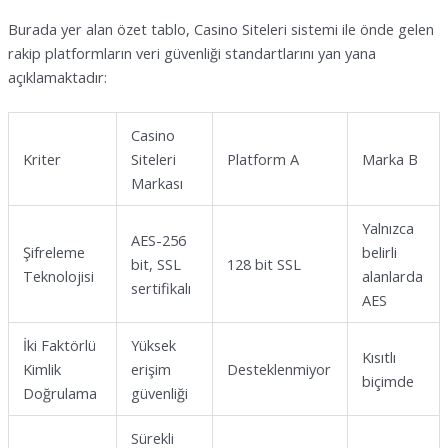
Burada yer alan özet tablo, Casino Siteleri sistemi ile önde gelen
rakip platformların veri güvenliği standartlarını yan yana
açıklamaktadır:
Casino
Kriter
Siteleri
Platform A
Marka B
Markası
Yalnızca
AES-256
Şifreleme
belirli
bit, SSL
128 bit SSL
Teknolojisi
alanlarda
sertifikalı
AES
İki Faktörlü
Yüksek
Kısıtlı
Kimlik
erişim
Desteklenmiyor
biçimde
Doğrulama
güvenliği
Sürekli