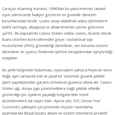
Curaçao eGaming Kurumu, 1996’dan bu yana internet tabanlı
oyun sektöründe faaliyet gösteren en güvenilir denetim
kurumlarından biridir. Lisans onayı alabilmek adına işletmelerin
belirli sermaye, altyapısal ve ahlaki kriterleri yerine getirmesi
şarttır. Bu kapsamda Casino Siteleri online casino, düzenli olarak
lisans otoritesi kontrollerinden geçer; rastlantısal sayı
motorlarının (RNG) güvenilirliği denetlenir, veri koruma sistemi
denetlenir ve oyuncu fonlarının işletme hesaplarından ayrıştırıldığı
onaylanır.
Bu yetki belgesinin bulunması, oyuncuların yalnızca heyecan verici
değil, aynı zamanda etik ve yasal bir sistemde güvenli şekilde
işlem yaptıklarından garanti etmelerini güvence altına alır. Casino
Siteleri ağı, dünya çapı yönetmeliklere bağlı şekilde etkinlik
gösterdiği için, üyelerin yaşadığı bölgelerdeki resmî
düzenlemelere da riayet eder. Ayrıca site, KYC (Know Your
Customer) yaklaşımı çerçevesinde müşteri tanımlama
aşamalarıyla illegal kazanç akışını ve sistem istismarını proaktif