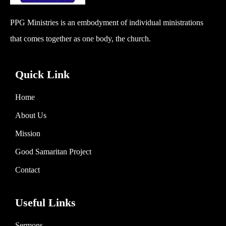
PPG Ministries is an embodyment of individual ministrations
that comes together as one body, the church.
Quick Link
Home
About Us
Mission
Good Samaritan Project
Contact
Useful Links
Sermons