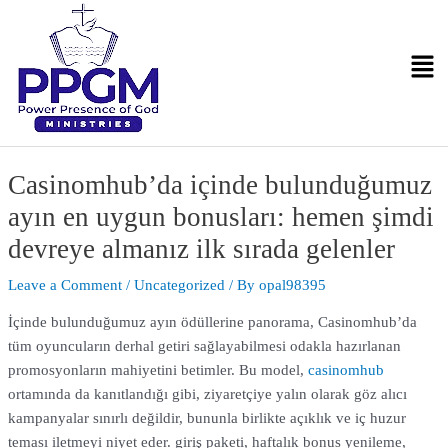
Skip
Post
to
navigation
Men
content
Casinomhub’da içinde bulunduğumuz
ayın en uygun bonusları: hemen şimdi
devreye almanız ilk sırada gelenler
Leave a Comment
/
Uncategorized
/ By
opal98395
İçinde bulunduğumuz ayın ödüllerine panorama, Casinomhub’da
tüm oyuncuların derhal getiri sağlayabilmesi odakla hazırlanan
promosyonların mahiyetini betimler. Bu model,
casinomhub
ortamında da kanıtlandığı gibi, ziyaretçiye yalın olarak göz alıcı
kampanyalar sınırlı değildir, bununla birlikte açıklık ve iç huzur
teması iletmeyi niyet eder. giriş paketi, haftalık bonus yenileme,