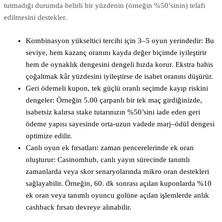
tutmadığı durumda belirli bir yüzdenin (örneğin %50’sinin) telafi
edilmesini destekler.
Kombinasyon yükseltici tercihi için 3–5 oyun yerindedir: Bu
seviye, hem kazanç oranını kayda değer biçimde iyileştirir
hem de oynaklık dengesini dengeli hızda korur. Ekstra bahis
çoğaltmak kâr yüzdesini iyileştirse de isabet oranını düşürür.
Geri ödemeli kupon, tek güçlü oranlı seçimde kayıp riskini
dengeler: Örneğin 5.00 çarpanlı bir tek maç girdiğinizde,
isabetsiz kalırsa stake tutarınızın %50’sini iade eden geri
ödeme yapısı sayesinde orta-uzun vadede marj–ödül dengesi
optimize edilir.
Canlı oyun ek fırsatları: zaman pencerelerinde ek oran
oluşturur: Casinomhub, canlı yayın sürecinde tanımlı
zamanlarda veya skor senaryolarında mikro oran destekleri
sağlayabilir. Örneğin, 60. dk sonrası açılan kuponlarda %10
ek oran veya tanımlı oyuncu golüne açılan işlemlerde anlık
cashback fırsatı devreye alınabilir.