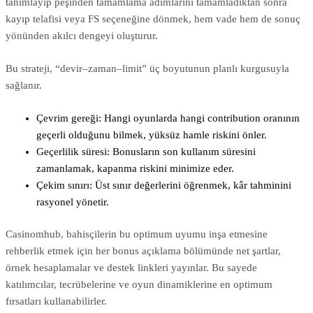
tanımlayıp peşinden tamamlama adımlarını tamamladıktan sonra
kayıp telafisi veya FS seçeneğine dönmek, hem vade hem de sonuç
yönünden akılcı dengeyi oluşturur.
Bu strateji, “devir–zaman–limit” üç boyutunun planlı kurgusuyla
sağlanır.
Çevrim gereği: Hangi oyunlarda hangi contribution oranının
geçerli olduğunu bilmek, yüksüz hamle riskini önler.
Geçerlilik süresi: Bonusların son kullanım süresini
zamanlamak, kapanma riskini minimize eder.
Çekim sınırı: Üst sınır değerlerini öğrenmek, kâr tahminini
rasyonel yönetir.
Casinomhub, bahisçilerin bu optimum uyumu inşa etmesine
rehberlik etmek için her bonus açıklama bölümünde net şartlar,
örnek hesaplamalar ve destek linkleri yayınlar. Bu sayede
katılımcılar, tecrübelerine ve oyun dinamiklerine en optimum
fırsatları kullanabilirler.