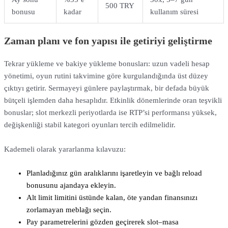
500 TRY
bonusu
kadar
kullanım süresi
Zaman planı ve fon yapısı ile getiriyi geliştirme
Tekrar yükleme ve bakiye yükleme bonusları: uzun vadeli hesap
yönetimi, oyun rutini takvimine göre kurgulandığında üst düzey
çıktıyı getirir. Sermayeyi günlere paylaştırmak, bir defada büyük
bütçeli işlemden daha hesaplıdır. Etkinlik dönemlerinde oran teşvikli
bonuslar; slot merkezli periyotlarda ise RTP’si performansı yüksek,
değişkenliği stabil kategori oyunları tercih edilmelidir.
Kademeli olarak yararlanma kılavuzu:
Planladığınız gün aralıklarını işaretleyin ve bağlı reload
bonusunu ajandaya ekleyin.
Alt limit limitini üstünde kalan, öte yandan finansınızı
zorlamayan meblağı seçin.
Pay parametrelerini gözden geçirerek slot–masa