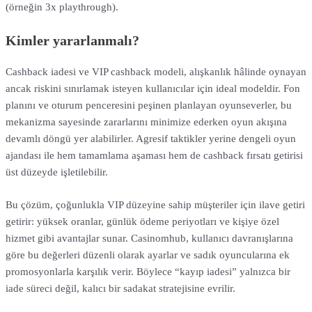
(örneğin 3x playthrough).
Kimler yararlanmalı?
Cashback iadesi ve VIP cashback modeli, alışkanlık hâlinde oynayan
ancak riskini sınırlamak isteyen kullanıcılar için ideal modeldir. Fon
planını ve oturum penceresini peşinen planlayan oyunseverler, bu
mekanizma sayesinde zararlarını minimize ederken oyun akışına
devamlı döngü yer alabilirler. Agresif taktikler yerine dengeli oyun
ajandası ile hem tamamlama aşaması hem de cashback fırsatı getirisi
üst düzeyde işletilebilir.
Bu çözüm, çoğunlukla VIP düzeyine sahip müşteriler için ilave getiri
getirir: yüksek oranlar, günlük ödeme periyotları ve kişiye özel
hizmet gibi avantajlar sunar. Casinomhub, kullanıcı davranışlarına
göre bu değerleri düzenli olarak ayarlar ve sadık oyuncularına ek
promosyonlarla karşılık verir. Böylece “kayıp iadesi” yalnızca bir
iade süreci değil, kalıcı bir sadakat stratejisine evrilir.