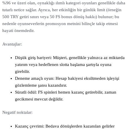
%96 ve üzeri olan, oynaklığı ılımlı kategori oyunları genellikle daha
tutarlı netice sağlar. Ayrıca, her etkinliğin bir günlük limit (örneğin
500 TRY getiri sınırı veya 50 FS bonus dönüş hakkı) bulunur; bu
nedenle oyunseverlerin promosyon metnini bilinçle takip etmesi
hayati önemdedir.
Avantajlar:
Düşük giriş bariyeri: Müşteri, genellikle yalnızca az miktarda
yatırım veya hedeflenen slotta başlama şartıyla oyuna
girebilir.
Deneme amaçlı oyun: Hesap bakiyesi eksiltmeden işleyişi
gözlemleme şansı kazandırır.
Süratli ödül: FS spinleri hemen kazanç getirebilir, zaman
gecikmesi mevcut değildir.
Negatif noktalar:
Kazanç çevrimi: Bedava dönüşlerden kazanılan gelirler