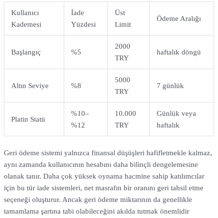
Kullanıcı
İade
Üst
Ödeme Aralığı
Kademesi
Yüzdesi
Limit
2000
Başlangıç
%5
haftalık döngü
TRY
5000
Altın Seviye
%8
7 günlük
TRY
%10–
10.000
Günlük veya
Platin Statü
%12
TRY
haftalık
Geri ödeme sistemi yalnızca finansal düşüşleri hafifletmekle kalmaz,
aynı zamanda kullanıcının hesabını daha bilinçli dengelemesine
olanak tanır. Daha çok yüksek oynama hacmine sahip katılımcılar
için bu tür iade sistemleri, net masrafın bir oranını geri tahsil etme
seçeneği oluşturur. Ancak geri ödeme miktarının da genellikle
tamamlama şartına tabi olabileceğini akılda tutmak önemlidir