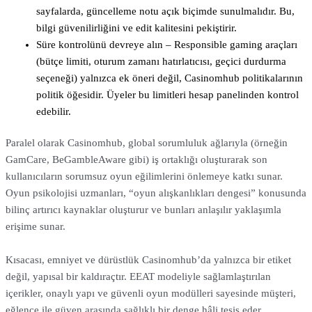
sayfalarda, güncelleme notu açık biçimde sunulmalıdır. Bu,
bilgi güvenilirliğini ve edit kalitesini pekiştirir.
Süre kontrolünü devreye alın – Responsible gaming araçları
(bütçe limiti, oturum zamanı hatırlatıcısı, geçici durdurma
seçeneği) yalnızca ek öneri değil, Casinomhub politikalarının
politik öğesidir. Üyeler bu limitleri hesap panelinden kontrol
edebilir.
Paralel olarak Casinomhub, global sorumluluk ağlarıyla (örneğin
GamCare, BeGambleAware gibi) iş ortaklığı oluşturarak son
kullanıcıların sorumsuz oyun eğilimlerini önlemeye katkı sunar.
Oyun psikolojisi uzmanları, “oyun alışkanlıkları dengesi” konusunda
bilinç artırıcı kaynaklar oluşturur ve bunları anlaşılır yaklaşımla
erişime sunar.
Kısacası, emniyet ve dürüstlük Casinomhub’da yalnızca bir etiket
değil, yapısal bir kaldıraçtır. EEAT modeliyle sağlamlaştırılan
içerikler, onaylı yapı ve güvenli oyun modülleri sayesinde müşteri,
eğlence ile güven arasında sağlıklı bir denge hâli tesis eder.