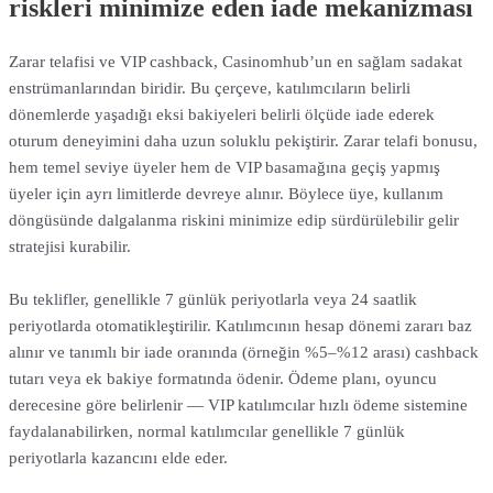
riskleri minimize eden iade mekanizması
Zarar telafisi ve VIP cashback, Casinomhub’un en sağlam sadakat
enstrümanlarından biridir. Bu çerçeve, katılımcıların belirli
dönemlerde yaşadığı eksi bakiyeleri belirli ölçüde iade ederek
oturum deneyimini daha uzun soluklu pekiştirir. Zarar telafi bonusu,
hem temel seviye üyeler hem de VIP basamağına geçiş yapmış
üyeler için ayrı limitlerde devreye alınır. Böylece üye, kullanım
döngüsünde dalgalanma riskini minimize edip sürdürülebilir gelir
stratejisi kurabilir.
Bu teklifler, genellikle 7 günlük periyotlarla veya 24 saatlik
periyotlarda otomatikleştirilir. Katılımcının hesap dönemi zararı baz
alınır ve tanımlı bir iade oranında (örneğin %5–%12 arası) cashback
tutarı veya ek bakiye formatında ödenir. Ödeme planı, oyuncu
derecesine göre belirlenir — VIP katılımcılar hızlı ödeme sistemine
faydalanabilirken, normal katılımcılar genellikle 7 günlük
periyotlarla kazancını elde eder.