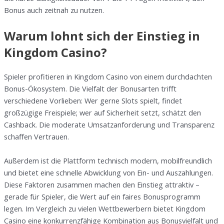
Bonus auch zeitnah zu nutzen.
Warum lohnt sich der Einstieg in
Kingdom Casino?
Spieler profitieren in Kingdom Casino von einem durchdachten
Bonus-Ökosystem. Die Vielfalt der Bonusarten trifft
verschiedene Vorlieben: Wer gerne Slots spielt, findet
großzügige Freispiele; wer auf Sicherheit setzt, schätzt den
Cashback. Die moderate Umsatzanforderung und Transparenz
schaffen Vertrauen.
Außerdem ist die Plattform technisch modern, mobilfreundlich
und bietet eine schnelle Abwicklung von Ein- und Auszahlungen.
Diese Faktoren zusammen machen den Einstieg attraktiv –
gerade für Spieler, die Wert auf ein faires Bonusprogramm
legen. Im Vergleich zu vielen Wettbewerbern bietet Kingdom
Casino eine konkurrenzfähige Kombination aus Bonusvielfalt und