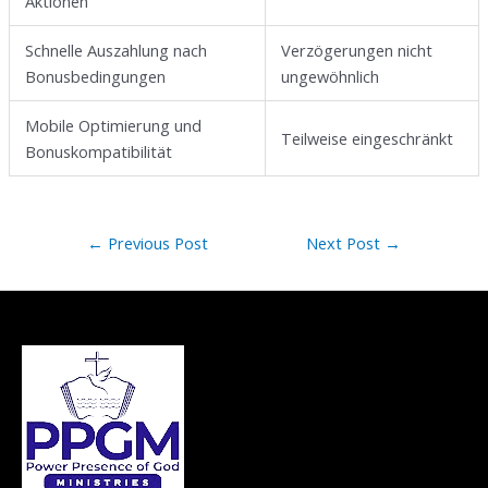
Aktionen
Schnelle Auszahlung nach
Verzögerungen nicht
Bonusbedingungen
ungewöhnlich
Mobile Optimierung und
Teilweise eingeschränkt
Bonuskompatibilität
←
Previous Post
Next Post
→