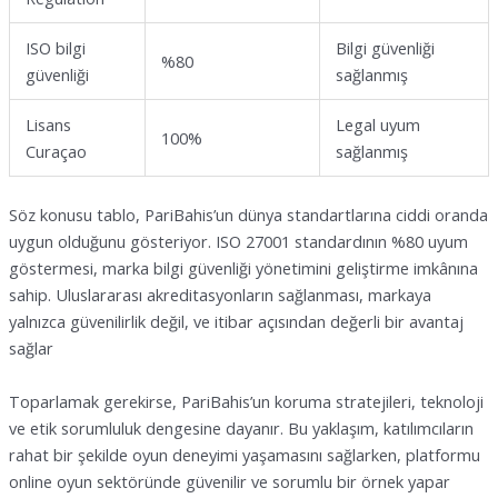
ISO bilgi
Bilgi güvenliği
%80
güvenliği
sağlanmış
Lisans
Legal uyum
100%
Curaçao
sağlanmış
Söz konusu tablo, PariBahis’un dünya standartlarına ciddi oranda
uygun olduğunu gösteriyor. ISO 27001 standardının %80 uyum
göstermesi, marka bilgi güvenliği yönetimini geliştirme imkânına
sahip. Uluslararası akreditasyonların sağlanması, markaya
yalnızca güvenilirlik değil, ve itibar açısından değerli bir avantaj
sağlar
Toparlamak gerekirse, PariBahis’un koruma stratejileri, teknoloji
ve etik sorumluluk dengesine dayanır. Bu yaklaşım, katılımcıların
rahat bir şekilde oyun deneyimi yaşamasını sağlarken, platformu
online oyun sektöründe güvenilir ve sorumlu bir örnek yapar