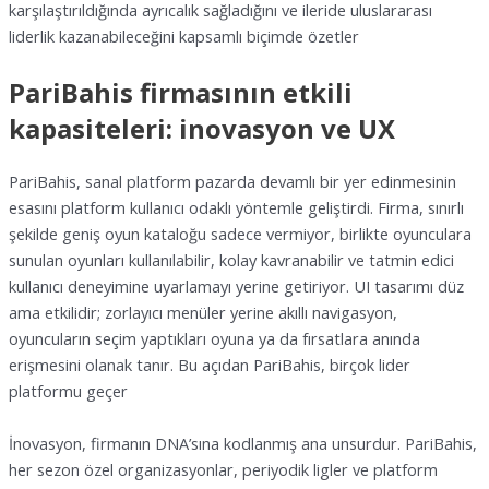
karşılaştırıldığında ayrıcalık sağladığını ve ileride uluslararası
liderlik kazanabileceğini kapsamlı biçimde özetler
PariBahis firmasının etkili
kapasiteleri: inovasyon ve UX
PariBahis, sanal platform pazarda devamlı bir yer edinmesinin
esasını platform kullanıcı odaklı yöntemle geliştirdi. Firma, sınırlı
şekilde geniş oyun kataloğu sadece vermiyor, birlikte oyunculara
sunulan oyunları kullanılabilir, kolay kavranabilir ve tatmin edici
kullanıcı deneyimine uyarlamayı yerine getiriyor. UI tasarımı düz
ama etkilidir; zorlayıcı menüler yerine akıllı navigasyon,
oyuncuların seçim yaptıkları oyuna ya da fırsatlara anında
erişmesini olanak tanır. Bu açıdan PariBahis, birçok lider
platformu geçer
İnovasyon, firmanın DNA’sına kodlanmış ana unsurdur. PariBahis,
her sezon özel organizasyonlar, periyodik ligler ve platform