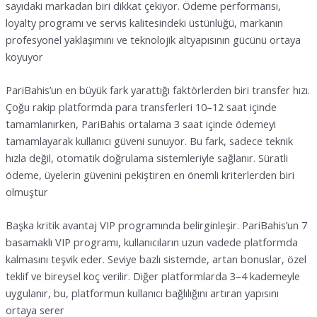
sayıdaki markadan biri dikkat çekiyor. Ödeme performansı,
loyalty programı ve servis kalitesindeki üstünlüğü, markanın
profesyonel yaklaşımını ve teknolojik altyapısının gücünü ortaya
koyuyor
PariBahis’un en büyük fark yarattığı faktörlerden biri transfer hızı.
Çoğu rakip platformda para transferleri 10–12 saat içinde
tamamlanırken, PariBahis ortalama 3 saat içinde ödemeyi
tamamlayarak kullanıcı güveni sunuyor. Bu fark, sadece teknik
hızla değil, otomatik doğrulama sistemleriyle sağlanır. Süratli
ödeme, üyelerin güvenini pekiştiren en önemli kriterlerden biri
olmuştur
Başka kritik avantaj VIP programında belirginleşir. PariBahis’un 7
basamaklı VIP programı, kullanıcıların uzun vadede platformda
kalmasını teşvik eder. Seviye bazlı sistemde, artan bonuslar, özel
teklif ve bireysel koç verilir. Diğer platformlarda 3–4 kademeyle
uygulanır, bu, platformun kullanıcı bağlılığını artıran yapısını
ortaya serer