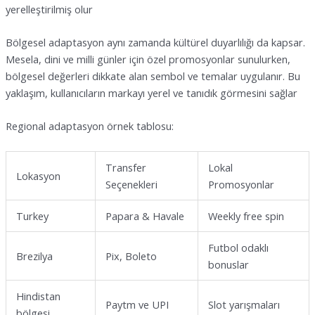
yerelleştirilmiş olur
Bölgesel adaptasyon aynı zamanda kültürel duyarlılığı da kapsar.
Mesela, dini ve milli günler için özel promosyonlar sunulurken,
bölgesel değerleri dikkate alan sembol ve temalar uygulanır. Bu
yaklaşım, kullanıcıların markayı yerel ve tanıdık görmesini sağlar
Regional adaptasyon örnek tablosu:
Transfer
Lokal
Lokasyon
Seçenekleri
Promosyonlar
Turkey
Papara & Havale
Weekly free spin
Futbol odaklı
Brezilya
Pix, Boleto
bonuslar
Hindistan
Paytm ve UPI
Slot yarışmaları
bölgesi