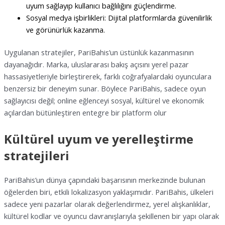
uyum sağlayıp kullanıcı bağlılığını güçlendirme.
Sosyal medya işbirlikleri: Dijital platformlarda güvenilirlik
ve görünürlük kazanma.
Uygulanan stratejiler, PariBahis’un üstünlük kazanmasının
dayanağıdır. Marka, uluslararası bakış açısını yerel pazar
hassasiyetleriyle birleştirerek, farklı coğrafyalardaki oyunculara
benzersiz bir deneyim sunar. Böylece PariBahis, sadece oyun
sağlayıcısı değil; online eğlenceyi sosyal, kültürel ve ekonomik
açılardan bütünleştiren entegre bir platform olur
Kültürel uyum ve yerelleştirme
stratejileri
PariBahis’un dünya çapındaki başarısının merkezinde bulunan
öğelerden biri, etkili lokalizasyon yaklaşımıdır. PariBahis, ülkeleri
sadece yeni pazarlar olarak değerlendirmez, yerel alışkanlıklar,
kültürel kodlar ve oyuncu davranışlarıyla şekillenen bir yapı olarak