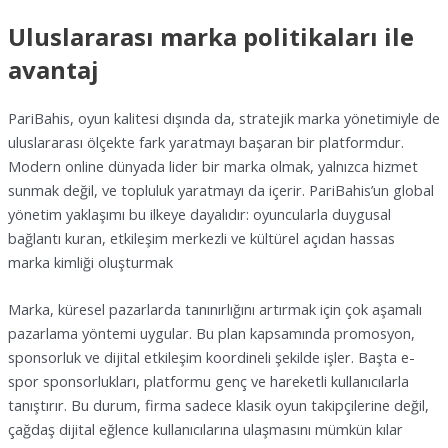
Uluslararası marka politikaları ile
avantaj
PariBahis, oyun kalitesi dışında da, stratejik marka yönetimiyle de
uluslararası ölçekte fark yaratmayı başaran bir platformdur.
Modern online dünyada lider bir marka olmak, yalnızca hizmet
sunmak değil, ve topluluk yaratmayı da içerir. PariBahis’un global
yönetim yaklaşımı bu ilkeye dayalıdır: oyuncularla duygusal
bağlantı kuran, etkileşim merkezli ve kültürel açıdan hassas
marka kimliği oluşturmak
Marka, küresel pazarlarda tanınırlığını artırmak için çok aşamalı
pazarlama yöntemi uygular. Bu plan kapsamında promosyon,
sponsorluk ve dijital etkileşim koordineli şekilde işler. Başta e-
spor sponsorlukları, platformu genç ve hareketli kullanıcılarla
tanıştırır. Bu durum, firma sadece klasik oyun takipçilerine değil,
çağdaş dijital eğlence kullanıcılarına ulaşmasını mümkün kılar