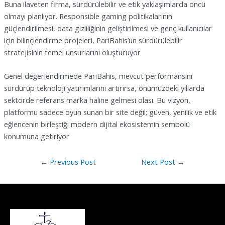
Buna ilaveten firma, sürdürülebilir ve etik yaklaşımlarda öncü
olmayı planlıyor. Responsible gaming politikalarının
güçlendirilmesi, data gizliliğinin geliştirilmesi ve genç kullanıcılar
için bilinçlendirme projeleri, PariBahis’un sürdürülebilir
stratejisinin temel unsurlarını oluşturuyor
Genel değerlendirmede PariBahis, mevcut performansını
sürdürüp teknoloji yatırımlarını artırırsa, önümüzdeki yıllarda
sektörde referans marka haline gelmesi olası. Bu vizyon,
platformu sadece oyun sunan bir site değil; güven, yenilik ve etik
eğlencenin birleştiği modern dijital ekosistemin sembolü
konumuna getiriyor
←
Previous Post
Next Post
→