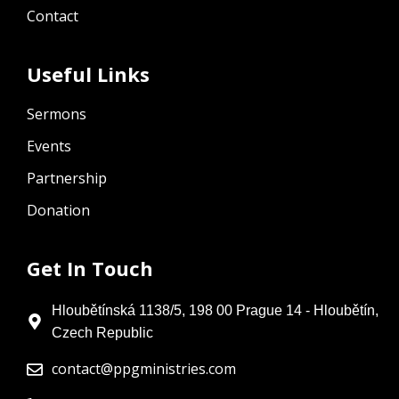
Contact
Useful Links
Sermons
Events
Partnership
Donation
Get In Touch
Hloubětínská 1138/5, 198 00 Prague 14 - Hloubětín,
Czech Republic
contact@ppgministries.com