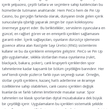
içerik yelpazesi, çeşitli tatlara ve seçimlere sahip katılımcıları bu
hizmetlerde tutmanın anahtarıdır. Hem PinCo hem de Pin Up
Casino, bu gerçeğin farkında olarak, dünyanın önde gelen içerik
sunucularıyla işbirliği yaparak zengin bir oyun koleksiyonu
önermeye gayret eder. Bu birliktelikler, servislerin oyunculara en
güncel, en rağbet gören ve en emniyetli içerikleri sağlamasını
garanti eder. İçerik sağlayıcıları, oyunların dürüstçe işlemesini
güvence altına alan Rastgele Sayı Üretici (RNG) sistemlerini
kullanır ve bu da içeriklerin emniyetini geliştirir. PinCo ve Pin Up
gibi uygulamalar, sıklıkla slotlardan masa oyunlarına (rulet,
blackjack, bakara, poker), canlı krupiyerli içeriklerden spor
tahminlerine kadar kapsamlı bir bölüm çeşitliliğini barındırır. Her
sınıf kendi içinde yüzlerce farklı oyun seçeneği sunar. Örneğin,
slotlar çeşitli içeriklere, kazanç hattı adetlerine ve ikramiye
özelliklerine sahip olabilirken, canlı casino içerikleri değişik
lisanlarda ve farklı tahmin limitlerinde masalar sunar. Spor
tahminleri ise klasik sporlardan dijital müsabakalara dek büyük
bir çeşitliliği içerir. Uygulamaların bu içerikleri sistematik şekilde