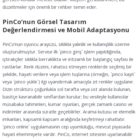
düzeltmeler için önemli bir rehber temin eder.
PinCo’nun Görsel Tasarım
Değerlendirmesi ve Mobil Adaptasyonu
PinCo’nun oyuncu arayüzü, sıklıkla yalınlık ve kullanışlılık üzerine
oluşturulmuştur. Servise ilk `pinco giriş` işlem yapıldığında,
iştirakçiler sıklıkla berraklıkta ve intizamlı bir başlangıç sayfası ile
rastlarlar. Renk düzeni, rahatsız etmeyen renklerde seçilmiş bir
şekilde, hayati verilere veya işlem tuşlarına (örneğin, `pinco kayıt`
veya `pinco yükle`) ilgi uyandırmak amacıyla zıt renkler uygulanır.
Dizin strüktürü çoğunlukla sol tarafta veya üst alanda bulunan,
basitçe kavranabilir sınıflardan kurulur; bu vesileyle kullanıcılar
müsabaka tahminleri, kumar oyunları, gerçek zamanlı casino ve
indirimler arasında süratle geçebilirler. Arama kutusu ve elemelik
imkanları, kapsamlı kapsam aralığında keşfetmeyi rahatlatır.
`pinco online` uygulamasının cep uyumluluğu, mevcut piyasada
hayati ehemmiyete vardır. PinCo, internet sitesinin uyarlanabilir