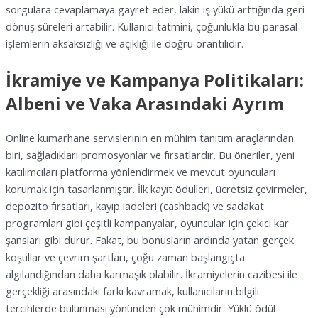
sorgulara cevaplamaya gayret eder, lakin iş yükü arttığında geri
dönüş süreleri artabilir. Kullanıcı tatmini, çoğunlukla bu parasal
işlemlerin aksaksızlığı ve açıklığı ile doğru orantılıdır.
İkramiye ve Kampanya Politikaları:
Albeni ve Vaka Arasındaki Ayrım
Online kumarhane servislerinin en mühim tanıtım araçlarından
biri, sağladıkları promosyonlar ve fırsatlardır. Bu öneriler, yeni
katılımcıları platforma yönlendirmek ve mevcut oyuncuları
korumak için tasarlanmıştır. İlk kayıt ödülleri, ücretsiz çevirmeler,
depozito fırsatları, kayıp iadeleri (cashback) ve sadakat
programları gibi çeşitli kampanyalar, oyuncular için çekici kar
şansları gibi durur. Fakat, bu bonusların ardında yatan gerçek
koşullar ve çevrim şartları, çoğu zaman başlangıçta
algılandığından daha karmaşık olabilir. İkramiyelerin cazibesi ile
gerçekliği arasındaki farkı kavramak, kullanıcıların bilgili
tercihlerde bulunması yönünden çok mühimdir. Yüklü ödül