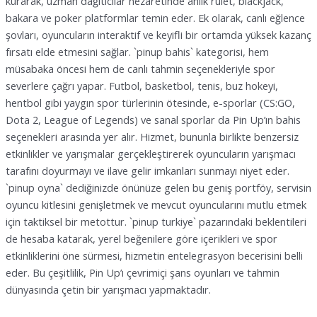
kurarak, uzman dağıtıcılar nezaretinde anlık rulet, blackjack,
bakara ve poker platformlar temin eder. Ek olarak, canlı eğlence
şovları, oyuncuların interaktif ve keyifli bir ortamda yüksek kazanç
fırsatı elde etmesini sağlar. `pinup bahis` kategorisi, hem
müsabaka öncesi hem de canlı tahmin seçenekleriyle spor
severlere çağrı yapar. Futbol, basketbol, tenis, buz hokeyi,
hentbol gibi yaygın spor türlerinin ötesinde, e-sporlar (CS:GO,
Dota 2, League of Legends) ve sanal sporlar da Pin Up’ın bahis
seçenekleri arasında yer alır. Hizmet, bununla birlikte benzersiz
etkinlikler ve yarışmalar gerçekleştirerek oyuncuların yarışmacı
tarafını doyurmayı ve ilave gelir imkanları sunmayı niyet eder.
`pinup oyna` dediğinizde önünüze gelen bu geniş portföy, servisin
oyuncu kitlesini genişletmek ve mevcut oyuncularını mutlu etmek
için taktiksel bir metottur. `pinup turkiye` pazarındaki beklentileri
de hesaba katarak, yerel beğenilere göre içerikleri ve spor
etkinliklerini öne sürmesi, hizmetin entelegrasyon becerisini belli
eder. Bu çeşitlilik, Pin Up’ı çevrimiçi şans oyunları ve tahmin
dünyasında çetin bir yarışmacı yapmaktadır.