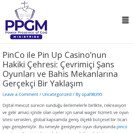
Skip
Post
to
navigation
Men
content
PinCo ile Pin Up Casino’nun
Hakiki Çehresi: Çevrimiçi Şans
Oyunları ve Bahis Mekanlarına
Gerçekçi Bir Yaklaşım
Leave a Comment
/
Uncategorized
/ By
opal98395
Dijital mevcut sürecin sunduğu ilerlemelerle birlikte, rekreasyon
ve gelir amacı içinde olan üyeler için sanal wager hizmeti ve oyun
sitesi servisleri, global kapsamda geniş ölçekli bütçesel bir ticari
yapı genişlemiştir. Bu ivmeyle genişleyen oyun dünyasında
pinco