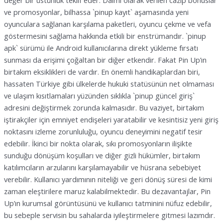
ve promosyonlar, bilhassa `pinup kayıt` aşamasında yeni
oyunculara sağlanan karşılama paketleri, oyuncu çekme ve vefa
göstermesini sağlama hakkında etkili bir enstrümandır. `pinup
apk` sürümü ile Android kullanıcılarına direkt yükleme fırsatı
sunması da erişimi çoğaltan bir diğer etkendir. Fakat Pin Up’ın
birtakım eksiklikleri de vardır. En önemli handikaplardan biri,
hassaten Türkiye gibi ülkelerde hukuki statüsünün net olmaması
ve ulaşım kısıtlamaları yüzünden sıklıkla `pinup güncel giriş`
adresini değiştirmek zorunda kalmasıdır. Bu vaziyet, birtakım
iştirakçiler için emniyet endişeleri yaratabilir ve kesintisiz yeni giriş
noktasını izleme zorunluluğu, oyuncu deneyimini negatif tesir
edebilir. İkinci bir nokta olarak, sıkı promosyonların ilişikte
sunduğu dönüşüm koşulları ve diğer gizli hükümler, birtakım
katılımcıların arzularını karşılamayabilir ve hüsrana sebebiyet
verebilir. Kullanıcı yardımının niteliği ve geri dönüş süresi de kimi
zaman eleştirilere maruz kalabilmektedir. Bu dezavantajlar, Pin
Up’ın kurumsal görüntüsünü ve kullanıcı tatminini nüfuz edebilir,
bu sebeple servisin bu sahalarda iyileştirmelere gitmesi lazımdır.