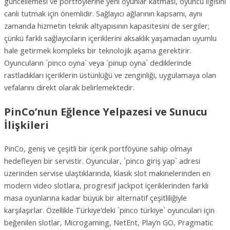
güncellemesi ve portföylerine yeni oyunlar katması, oyuncu ilgisini
canlı tutmak için önemlidir. Sağlayıcı ağlarının kapsamı, aynı
zamanda hizmetin teknik altyapısının kapasitesini de sergiler;
çünkü farklı sağlayıcıların içeriklerini aksaklık yaşamadan uyumlu
hale getirmek kompleks bir teknolojik aşama gerektirir.
Oyuncuların `pinco oyna` veya `pinup oyna` dediklerinde
rastladıkları içeriklerin üstünlüğü ve zenginliği, uygulamaya olan
vefalarını direkt olarak belirlemektedir.
PinCo’nun Eğlence Yelpazesi ve Sunucu
İlişkileri
PinCo, geniş ve çeşitli bir içerik portföyüne sahip olmayı
hedefleyen bir servistir. Oyuncular, `pinco giriş yap` adresi
üzerinden servise ulaştıklarında, klasik slot makinelerinden en
modern video slotlara, progresif jackpot içeriklerinden farklı
masa oyunlarına kadar büyük bir alternatif çeşitliliğiyle
karşılaşırlar. Özellikle Türkiye’deki `pinco türkiye` oyuncuları için
beğenilen slotlar, Microgaming, NetEnt, Play’n GO, Pragmatic