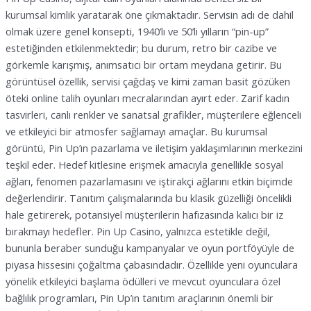
kurumsal kimlik yaratarak öne çıkmaktadır. Servisin adı de dahil
olmak üzere genel konsepti, 1940’lı ve 50’li yılların “pin-up”
estetiğinden etkilenmektedir; bu durum, retro bir cazibe ve
görkemle karışmış, anımsatıcı bir ortam meydana getirir. Bu
görüntüsel özellik, servisi çağdaş ve kimi zaman basit gözüken
öteki online talih oyunları mecralarından ayırt eder. Zarif kadın
tasvirleri, canlı renkler ve sanatsal grafikler, müşterilere eğlenceli
ve etkileyici bir atmosfer sağlamayı amaçlar. Bu kurumsal
görüntü, Pin Up’ın pazarlama ve iletişim yaklaşımlarının merkezini
teşkil eder. Hedef kitlesine erişmek amacıyla genellikle sosyal
ağları, fenomen pazarlamasını ve iştirakçi ağlarını etkin biçimde
değerlendirir. Tanıtım çalışmalarında bu klasik güzelliği öncelikli
hale getirerek, potansiyel müşterilerin hafızasında kalıcı bir iz
bırakmayı hedefler. Pin Up Casino, yalnızca estetikle değil,
bununla beraber sunduğu kampanyalar ve oyun portföyüyle de
piyasa hissesini çoğaltma çabasındadır. Özellikle yeni oyunculara
yönelik etkileyici başlama ödülleri ve mevcut oyunculara özel
bağlılık programları, Pin Up’ın tanıtım araçlarının önemli bir