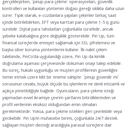
gerçekleşirken, `pinup para çekme` operasyonları, güvenlik
kontrolleri ve kullanılan yöntemin doğası gereği sıklıkla daha uzun
sürer. Tipik olarak, e-cüzdanlara yapılan çekimler birkaç saat
içinde bitirilebilirken, EFT veya karttan para çekme 1-5 iş günü
sürebilir. Dijital para tahsilatları çoğunlukla süratlidir, ancak
şebeke kalabalığına göre değişiklik gösterebilir. Pin Up, tüm
finansal süreçlerde emniyet sağlamak için SSL şifrelemesi ve
başka siber koruma yöntemlerini kullanır. İlk nakit çekim
talebinde, PinCo’da uygulandığı üzere, Pin Up da kimlik
doğrulama aşaması çerçevesinde doküman onayı talep edebilir.
Bu süreç, hukuki uygunluğu ve müşteri profillerinin güvenliğini
temin etmek üzere kilit bir öneme sahiptir. `pinup güvenilir mi`
sorusunun cevabı, büyük ölçüde bu işlemlerin ne denli intizamlı ve
açıkça yönetildiğiyle bağlıdır. Oyuncuların, para çekme isteği
yapmadan evvel ikramiye çevrim şartlarını bitirdiklerinden ve
profil verilerinin eksiksiz olduğundan emin olmaları
gerekmektedir. Yoksa, para çekme istekleri geri çevrilebilir veya
gecikebilir. Pin Up’ın muhasebe birimi, çoğunlukla 24/7 destek
sağlayan müşteri desteği aracılığıyla parasal süreçlere dair