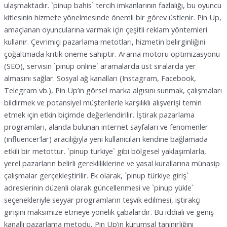
ulaşmaktadır. `pinup bahis` tercih imkanlarının fazlalığı, bu oyuncu
kitlesinin hizmete yönelmesinde önemli bir görev üstlenir. Pin Up,
amaçlanan oyuncularına varmak için çeşitli reklam yöntemleri
kullanır. Çevrimiçi pazarlama metotları, hizmetin belirginliğini
çoğaltmada kritik öneme sahiptir. Arama motoru optimizasyonu
(SEO), servisin `pinup online` aramalarda üst sıralarda yer
almasını sağlar. Sosyal ağ kanalları (Instagram, Facebook,
Telegram vb.), Pin Up’ın görsel marka algısını sunmak, çalışmaları
bildirmek ve potansiyel müşterilerle karşılıklı alışverişi temin
etmek için etkin biçimde değerlendirilir. İştirak pazarlama
programları, alanda bulunan internet sayfaları ve fenomenler
(influencer’lar) aracılığıyla yeni kullanıcıları kendine bağlamada
etkili bir metottur. `pinup turkiye` gibi bölgesel yaklaşımlarla,
yerel pazarların belirli gerekliliklerine ve yasal kurallarına münasip
çalışmalar gerçekleştirilir. Ek olarak, `pinup türkiye giriş`
adreslerinin düzenli olarak güncellenmesi ve `pinup yükle`
seçenekleriyle seyyar programların teşvik edilmesi, iştirakçi
girişini maksimize etmeye yönelik çabalardır. Bu iddialı ve geniş
kanallı pazarlama metodu, Pin Up’ın kurumsal tanınırlığını