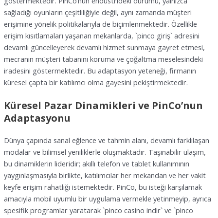
göstermektedir. PinCo’nun endüstrideki durumu, yalnızca
sağladığı oyunların çeşitliliğiyle değil, aynı zamanda müşteri
erişimine yönelik politikalarıyla de biçimlenmektedir. Özellikle
erişim kısıtlamaları yaşanan mekanlarda, `pinco giriş` adresini
devamlı güncelleyerek devamlı hizmet sunmaya gayret etmesi,
mecranın müşteri tabanını koruma ve çoğaltma meselesindeki
iradesini göstermektedir. Bu adaptasyon yeteneği, firmanın
küresel çapta bir katılımcı olma gayesini pekiştirmektedir.
Küresel Pazar Dinamikleri ve PinCo’nun
Adaptasyonu
Dünya çapında sanal eğlence ve tahmin alanı, devamlı farklılaşan
modalar ve bilimsel yeniliklerle oluşmaktadır. Taşınabilir ulaşım,
bu dinamiklerin lideridir; akıllı telefon ve tablet kullanımının
yaygınlaşmasıyla birlikte, katılımcılar her mekandan ve her vakit
keyfe erişim rahatlığı istemektedir. PinCo, bu isteği karşılamak
amacıyla mobil uyumlu bir uygulama vermekle yetinmeyip, ayrıca
spesifik programlar yaratarak `pinco casino indir` ve `pinco