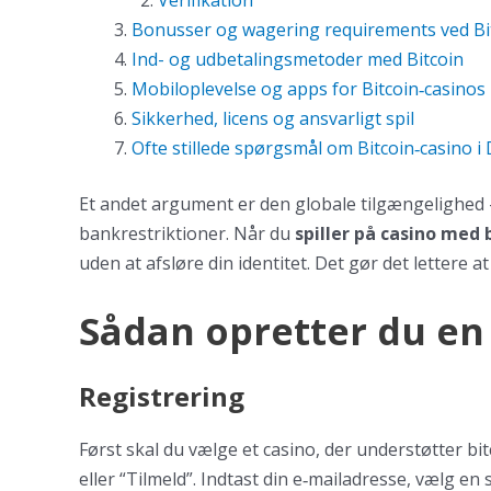
Bonusser og wagering requirements ved Bit
Ind- og udbetalingsmetoder med Bitcoin
Mobiloplevelse og apps for Bitcoin‑casinos
Sikkerhed, licens og ansvarligt spil
Ofte stillede spørgsmål om Bitcoin‑casino 
Et andet argument er den globale tilgængelighed – 
bankrestriktioner. Når du
spiller på casino med 
uden at afsløre din identitet. Det gør det lettere 
Sådan opretter du en k
Registrering
Først skal du vælge et casino, der understøtter bi
eller “Tilmeld”. Indtast din e‑mailadresse, vælg e