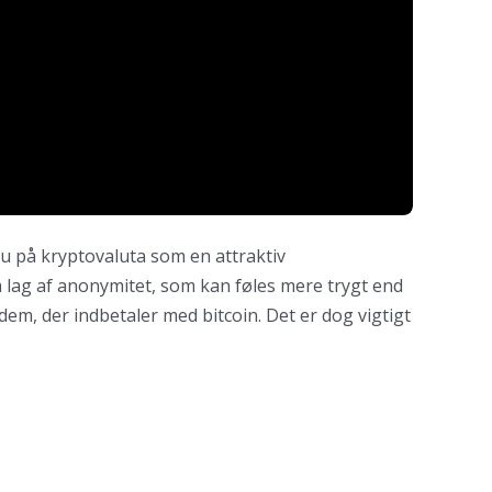
nu på kryptovaluta som en attraktiv
a lag af anonymitet, som kan føles mere trygt end
dem, der indbetaler med bitcoin. Det er dog vigtigt