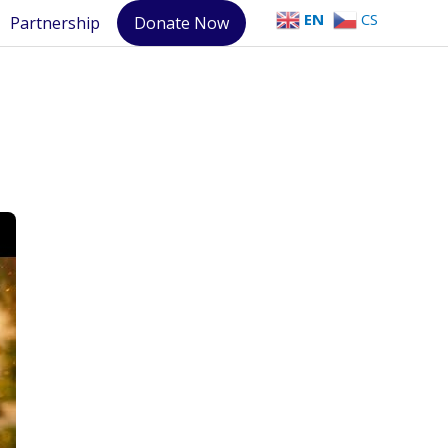
EN
CS
Partnership
Donate Now