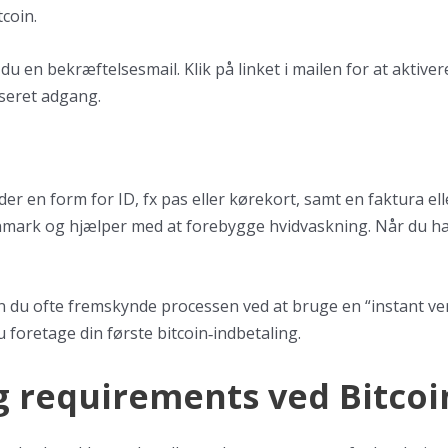
coin.
u en bekræftelsesmail. Klik på linket i mailen for at aktiver
seret adgang.
der en form for ID, fx pas eller kørekort, samt en faktura e
anmark og hjælper med at forebygge hvidvaskning. Når du h
an du ofte fremskynde processen ved at bruge en “instant ve
 foretage din første bitcoin‑indbetaling.
 requirements ved Bitcoi