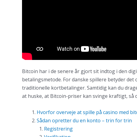
Bitcoin har i de senere år gjort sit indtog i den 
betalingsmetode. For danske spillere betyder det 
traditionelle kortbetalinger. Samtidig kan du drag
at huske, at Bitcoin-priser kan svinge kraftigt, så 
Hvorfor overveje at spille på casino med bit
Sådan opretter du en konto – trin for trin
Registrering
Verifikation