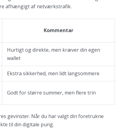
re afhængigt af netværkstrafik.
Kommentar
Hurtigt og direkte, men kræver din egen
wallet
Ekstra sikkerhed, men lidt langsommere
Godt for større summer, men flere trin
res gevinster. Når du har valgt din foretrukne
te til din digitale pung.