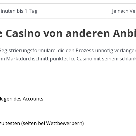
inuten bis 1 Tag
Je nach Ve
e Casino von anderen Anb
gistrierungsformulare, die den Prozess unnötig verlängern.
um Marktdurchschnitt punktet Ice Casino mit seinem schla
legen des Accounts
s
 zu testen (selten bei Wettbewerbern)