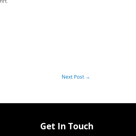
hrt.
Next Post
→
Get In Touch