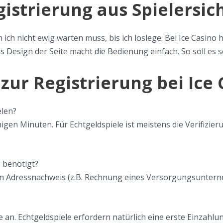
gistrierung aus Spielersic
 ich nicht ewig warten muss, bis ich loslege. Bei Ice Casino 
as Design der Seite macht die Bedienung einfach. So soll es s
zur Registrierung bei Ice 
elen?
gen Minuten. Für Echtgeldspiele ist meistens die Verifizier
 benötigt?
ein Adressnachweis (z.B. Rechnung eines Versorgungsunter
e an. Echtgeldspiele erfordern natürlich eine erste Einzahlu