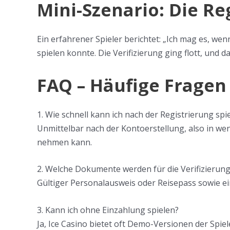
Mini-Szenario: Die Re
Ein erfahrener Spieler berichtet: „Ich mag es, wenn
spielen konnte. Die Verifizierung ging flott, und d
FAQ – Häufige Fragen 
1. Wie schnell kann ich nach der Registrierung spi
Unmittelbar nach der Kontoerstellung, also in weni
nehmen kann.
2. Welche Dokumente werden für die Verifizierung
Gültiger Personalausweis oder Reisepass sowie 
3. Kann ich ohne Einzahlung spielen?
Ja, Ice Casino bietet oft Demo-Versionen der Spiel