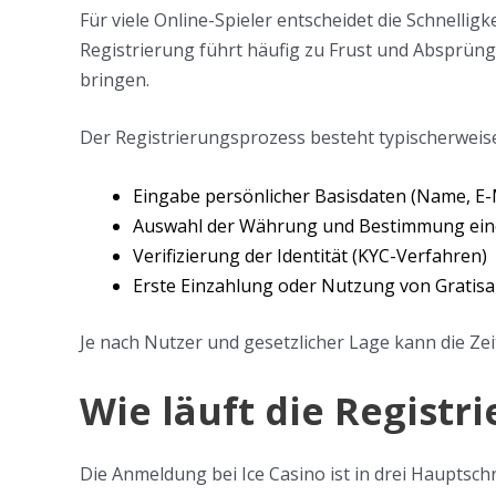
Für viele Online-Spieler entscheidet die Schnellig
Registrierung führt häufig zu Frust und Absprünge
bringen.
Der Registrierungsprozess besteht typischerweis
Eingabe persönlicher Basisdaten (Name, E-
Auswahl der Währung und Bestimmung eine
Verifizierung der Identität (KYC-Verfahren)
Erste Einzahlung oder Nutzung von Gratis
Je nach Nutzer und gesetzlicher Lage kann die Z
Wie läuft die Registri
Die Anmeldung bei Ice Casino ist in drei Hauptschr