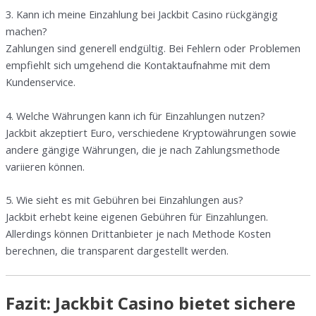
3. Kann ich meine Einzahlung bei Jackbit Casino rückgängig
machen?
Zahlungen sind generell endgültig. Bei Fehlern oder Problemen
empfiehlt sich umgehend die Kontaktaufnahme mit dem
Kundenservice.
4. Welche Währungen kann ich für Einzahlungen nutzen?
Jackbit akzeptiert Euro, verschiedene Kryptowährungen sowie
andere gängige Währungen, die je nach Zahlungsmethode
variieren können.
5. Wie sieht es mit Gebühren bei Einzahlungen aus?
Jackbit erhebt keine eigenen Gebühren für Einzahlungen.
Allerdings können Drittanbieter je nach Methode Kosten
berechnen, die transparent dargestellt werden.
Fazit: Jackbit Casino bietet sichere