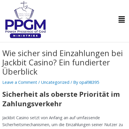
Skip
Post
to
navigation
Men
content
Wie sicher sind Einzahlungen bei
Jackbit Casino? Ein fundierter
Überblick
Leave a Comment
/
Uncategorized
/ By
opal98395
Sicherheit als oberste Priorität im
Zahlungsverkehr
Jackbit Casino setzt von Anfang an auf umfassende
Sicherheitsmechanismen, um die Einzahlungen seiner Nutzer zu