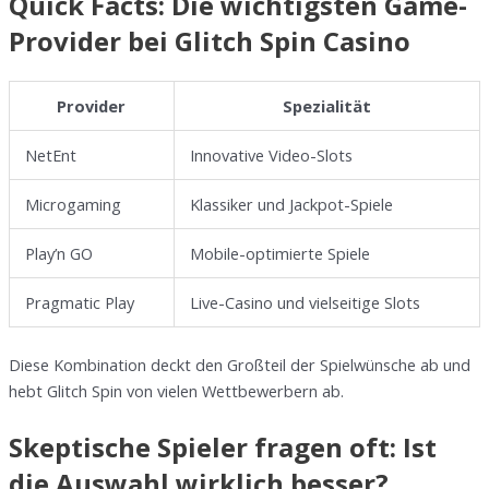
Quick Facts: Die wichtigsten Game-
Provider bei Glitch Spin Casino
Provider
Spezialität
NetEnt
Innovative Video-Slots
Microgaming
Klassiker und Jackpot-Spiele
Play’n GO
Mobile-optimierte Spiele
Pragmatic Play
Live-Casino und vielseitige Slots
Diese Kombination deckt den Großteil der Spielwünsche ab und
hebt Glitch Spin von vielen Wettbewerbern ab.
Skeptische Spieler fragen oft: Ist
die Auswahl wirklich besser?