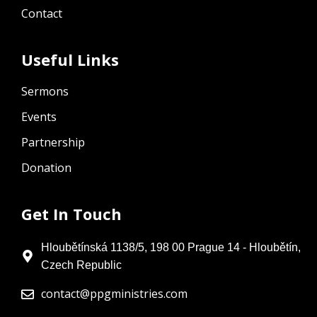
Contact
Useful Links
Sermons
Events
Partnership
Donation
Get In Touch
Hloubětínská 1138/5, 198 00 Prague 14 - Hloubětín,
Czech Republic
contact@ppgministries.com