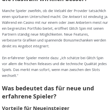
Manche Spieler zweifeln, ob die Vielzahl der Provider tatsächlich
einen spürbaren Unterschied macht. Die Antwort ist eindeutig ja.
Während ein Casino mit nur einem oder zwei Anbietern meist nur
ein begrenztes Portfolio bietet, eröffnet Glitch Spin mit seinen
Partnern ständig neue Möglichkeiten. Neue Features,
verbesserte Grafiken und spannende Bonusmechaniken werden
direkt ins Angebot integriert.
Ein erfahrener Spieler meinte dazu: „Ich schätze bei Glitch Spin
vor allem die frischen Releases und die technische Qualität jedes
Spiels. Das merkt man sofort, wenn man zwischen den Slots
wechselt.“
Was bedeutet das für neue und
erfahrene Spieler?
Vorteile für Neueinsteiger