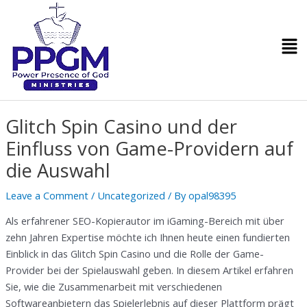
Skip
Post
to
navigation
Men
content
Glitch Spin Casino und der
Einfluss von Game-Providern auf
die Auswahl
Leave a Comment
/
Uncategorized
/ By
opal98395
Als erfahrener SEO-Kopierautor im iGaming-Bereich mit über
zehn Jahren Expertise möchte ich Ihnen heute einen fundierten
Einblick in das Glitch Spin Casino und die Rolle der Game-
Provider bei der Spielauswahl geben. In diesem Artikel erfahren
Sie, wie die Zusammenarbeit mit verschiedenen
Softwareanbietern das Spielerlebnis auf dieser Plattform prägt