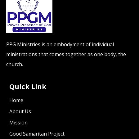
PPG Ministries is an embodyment of individual
ministrations that comes together as one body, the
church.
Quick Link
Home
About Us
Mission
Good Samaritan Project