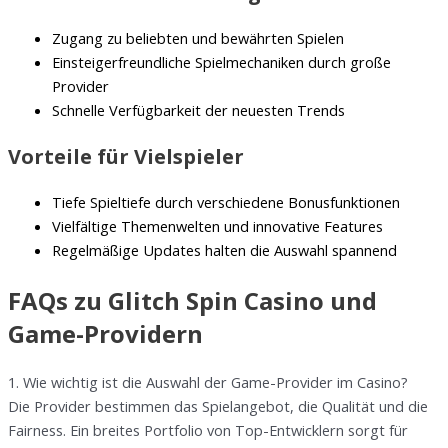
Zugang zu beliebten und bewährten Spielen
Einsteigerfreundliche Spielmechaniken durch große
Provider
Schnelle Verfügbarkeit der neuesten Trends
Vorteile für Vielspieler
Tiefe Spieltiefe durch verschiedene Bonusfunktionen
Vielfältige Themenwelten und innovative Features
Regelmäßige Updates halten die Auswahl spannend
FAQs zu Glitch Spin Casino und
Game-Providern
1. Wie wichtig ist die Auswahl der Game-Provider im Casino?
Die Provider bestimmen das Spielangebot, die Qualität und die
Fairness. Ein breites Portfolio von Top-Entwicklern sorgt für