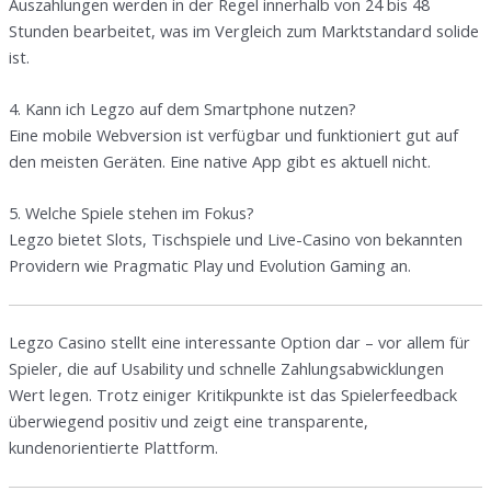
Auszahlungen werden in der Regel innerhalb von 24 bis 48
Stunden bearbeitet, was im Vergleich zum Marktstandard solide
ist.
4. Kann ich Legzo auf dem Smartphone nutzen?
Eine mobile Webversion ist verfügbar und funktioniert gut auf
den meisten Geräten. Eine native App gibt es aktuell nicht.
5. Welche Spiele stehen im Fokus?
Legzo bietet Slots, Tischspiele und Live-Casino von bekannten
Providern wie Pragmatic Play und Evolution Gaming an.
Legzo Casino stellt eine interessante Option dar – vor allem für
Spieler, die auf Usability und schnelle Zahlungsabwicklungen
Wert legen. Trotz einiger Kritikpunkte ist das Spielerfeedback
überwiegend positiv und zeigt eine transparente,
kundenorientierte Plattform.