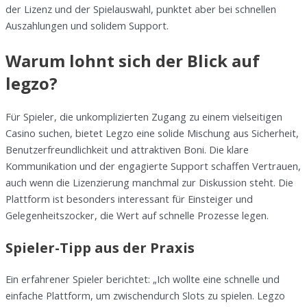
der Lizenz und der Spielauswahl, punktet aber bei schnellen
Auszahlungen und solidem Support.
Warum lohnt sich der Blick auf
legzo?
Für Spieler, die unkomplizierten Zugang zu einem vielseitigen
Casino suchen, bietet Legzo eine solide Mischung aus Sicherheit,
Benutzerfreundlichkeit und attraktiven Boni. Die klare
Kommunikation und der engagierte Support schaffen Vertrauen,
auch wenn die Lizenzierung manchmal zur Diskussion steht. Die
Plattform ist besonders interessant für Einsteiger und
Gelegenheitszocker, die Wert auf schnelle Prozesse legen.
Spieler-Tipp aus der Praxis
Ein erfahrener Spieler berichtet: „Ich wollte eine schnelle und
einfache Plattform, um zwischendurch Slots zu spielen. Legzo