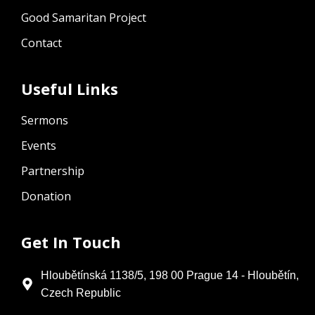
Good Samaritan Project
Contact
Useful Links
Sermons
Events
Partnership
Donation
Get In Touch
Hloubětínská 1138/5, 198 00 Prague 14 - Hloubětín,
Czech Republic