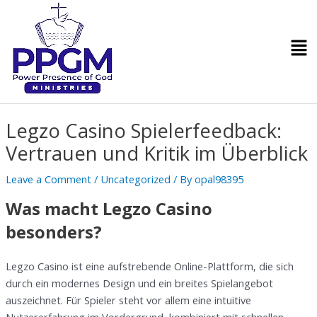
Skip
Post
to
navigation
Men
content
Legzo Casino Spielerfeedback:
Vertrauen und Kritik im Überblick
Leave a Comment
/
Uncategorized
/ By
opal98395
Was macht Legzo Casino
besonders?
Legzo Casino ist eine aufstrebende Online-Plattform, die sich
durch ein modernes Design und ein breites Spielangebot
auszeichnet. Für Spieler steht vor allem eine intuitive