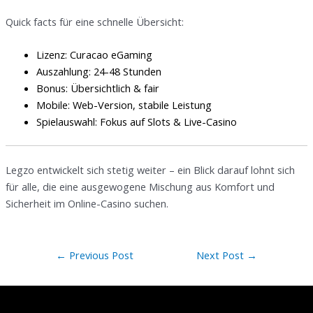
Quick facts für eine schnelle Übersicht:
Lizenz: Curacao eGaming
Auszahlung: 24-48 Stunden
Bonus: Übersichtlich & fair
Mobile: Web-Version, stabile Leistung
Spielauswahl: Fokus auf Slots & Live-Casino
Legzo entwickelt sich stetig weiter – ein Blick darauf lohnt sich
für alle, die eine ausgewogene Mischung aus Komfort und
Sicherheit im Online-Casino suchen.
←
Previous Post
Next Post
→