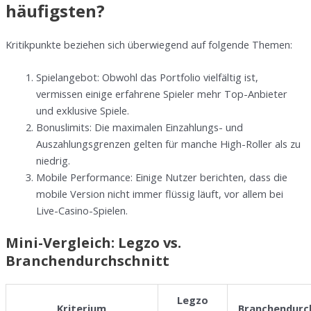
häufigsten?
Kritikpunkte beziehen sich überwiegend auf folgende Themen:
Spielangebot: Obwohl das Portfolio vielfältig ist,
vermissen einige erfahrene Spieler mehr Top-Anbieter
und exklusive Spiele.
Bonuslimits: Die maximalen Einzahlungs- und
Auszahlungsgrenzen gelten für manche High-Roller als zu
niedrig.
Mobile Performance: Einige Nutzer berichten, dass die
mobile Version nicht immer flüssig läuft, vor allem bei
Live-Casino-Spielen.
Mini-Vergleich: Legzo vs.
Branchendurchschnitt
Legzo
Kriterium
Branchendurc